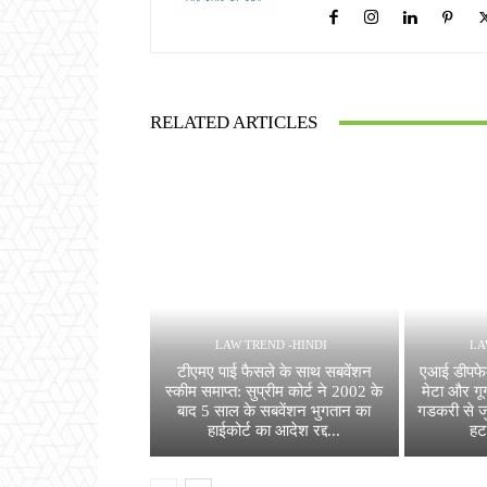
RELATED ARTICLES
LAW TREND -HINDI
LA
टीएमए पाई फैसले के साथ सबवेंशन
एआई डीपफेक 
स्कीम समाप्त: सुप्रीम कोर्ट ने 2002 के
मेटा और गू
बाद 5 साल के सबवेंशन भुगतान का
गडकरी से जु
हाईकोर्ट का आदेश रद्द...
हट