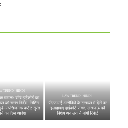
W TREND -HINDI
LAW TREND -HINDI
मामला: बॉम्बे हाईकोर्ट का
गल को सख्त निर्देश, नितिन
पीएफआई आरोपियों के ट्रायल में देरी पर
ड़े आपत्तिजनक कंटेंट तुरंत
इलाहाबाद हाईकोर्ट सख्त, लखनऊ की
ाने का दिया आदेश
विशेष अदालत से मांगी रिपोर्ट