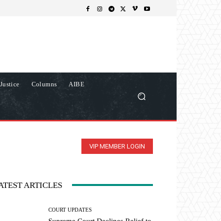
Justice
Columns
AIBE
VIP MEMBER LOGIN
ATEST ARTICLES
COURT UPDATES
Supreme Court Declines Relief to