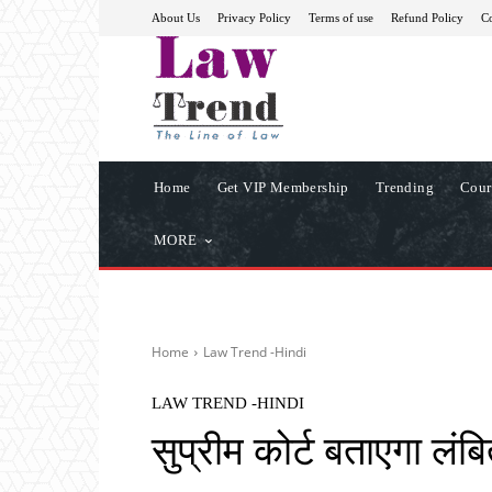
About Us
Privacy Policy
Terms of use
Refund Policy
Co
Home
Get VIP Membership
Trending
Cour
MORE
Home
Law Trend -Hindi
LAW TREND -HINDI
सुप्रीम कोर्ट बताएगा लंब