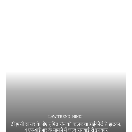
LAW TREND -HINDI
टीएमसी सांसद के पीए सुमित रॉय को कलकत्ता हाईकोर्ट से झटका,
4 एफआईआर के मामले में जल्द सुनवाई से इनकार