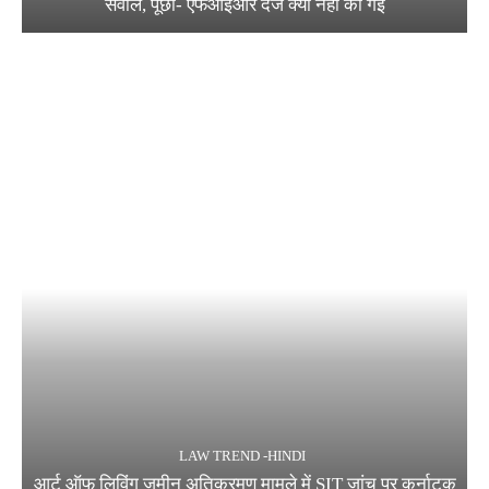
सवाल, पूछा- एफआईआर दर्ज क्यों नहीं की गई
LAW TREND -HINDI
आर्ट ऑफ लिविंग जमीन अतिक्रमण मामले में SIT जांच पर कर्नाटक