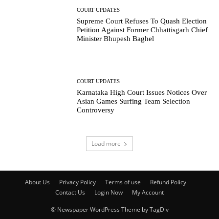
COURT UPDATES
Supreme Court Refuses To Quash Election
Petition Against Former Chhattisgarh Chief
Minister Bhupesh Baghel
COURT UPDATES
Karnataka High Court Issues Notices Over
Asian Games Surfing Team Selection
Controversy
Load more
About Us
Privacy Policy
Terms of use
Refund Policy
Contact Us
Login Now
My Account
© Newspaper WordPress Theme by TagDiv