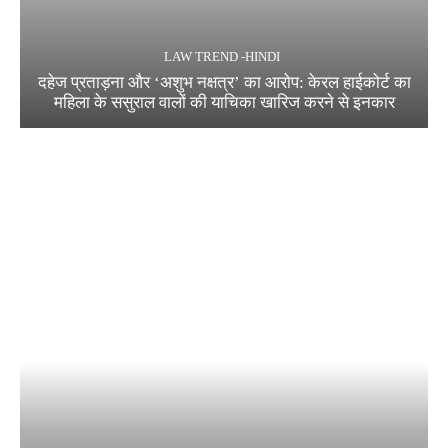
LAW TREND -HINDI
दहेज प्रताड़ना और ‘अशुभ नक्षत्र’ का आरोप: केरल हाईकोर्ट का
महिला के ससुराल वालों की याचिका खारिज करने से इनकार