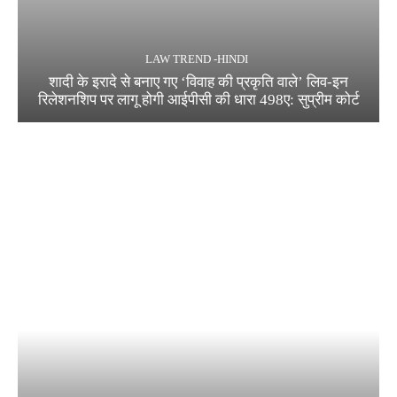
LAW TREND -HINDI
शादी के इरादे से बनाए गए ‘विवाह की प्रकृति वाले’ लिव-इन
रिलेशनशिप पर लागू होगी आईपीसी की धारा 498ए: सुप्रीम कोर्ट