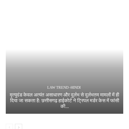
LAW TREND -HINDI
मृत्युदंड केवल अत्यंत असाधारण और दुर्लभ से दुर्लभतम मामलों में ही
दिया जा सकता है: छत्तीसगढ़ हाईकोर्ट ने ट्रिपल मर्डर केस में फांसी
की...