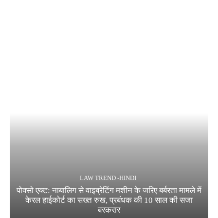
LAW TREND -HINDI
पोक्सो एक्ट: नाबालिग से वाइब्रेटिंग मशीन के जरिए बर्बरता मामले में
केरल हाईकोर्ट का सख्त रुख, प्रबंधक की 10 साल की सजा
बरकरार