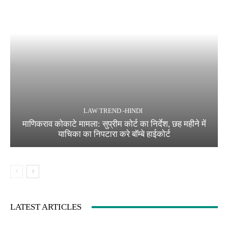
LAW TREND -HINDI
माणिकराव कोकाटे मामला: सुप्रीम कोर्ट का निर्देश, छह महीने में
याचिका का निपटारा करे बॉम्बे हाईकोर्ट
LATEST ARTICLES