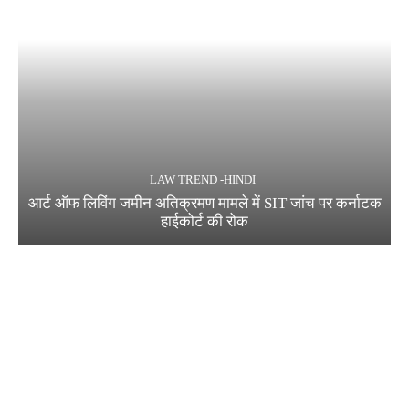
LAW TREND -HINDI
आर्ट ऑफ लिविंग जमीन अतिक्रमण मामले में SIT जांच पर कर्नाटक
हाईकोर्ट की रोक