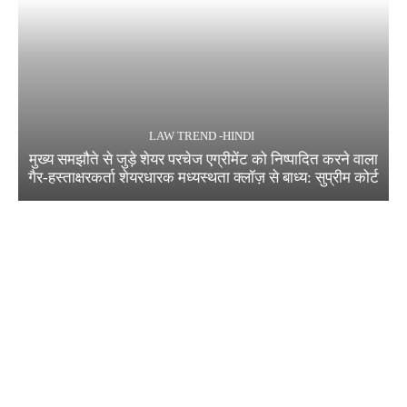
LAW TREND -HINDI
मुख्य समझौते से जुड़े शेयर परचेज एग्रीमेंट को निष्पादित करने वाला
गैर-हस्ताक्षरकर्ता शेयरधारक मध्यस्थता क्लॉज़ से बाध्य: सुप्रीम कोर्ट