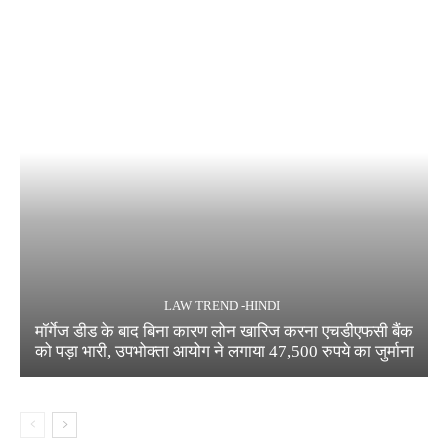
LAW TREND -HINDI
मॉर्गेज डीड के बाद बिना कारण लोन खारिज करना एचडीएफसी बैंक
को पड़ा भारी, उपभोक्ता आयोग ने लगाया 47,500 रुपये का जुर्माना