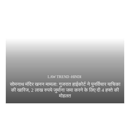
LAW TREND -HINDI
सोमनाथ मंदिर खनन मामला: गुजरात हाईकोर्ट ने पुनर्विचार याचिका
की खारिज, 2 लाख रुपये जुर्माना जमा करने के लिए दी 4 हफ्ते की
मोहलत