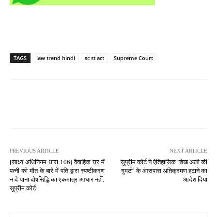
TAGS
law trend hindi
sc st act
Supreme Court
PREVIOUS ARTICLE
NEXT ARTICLE
[साक्ष्य अधिनियम धारा 106] वैवाहिक घर में
सुप्रीम कोर्ट ने ऐतिहासिक ‘शेख अली की
पत्नी की मौत के बारे में पति द्वारा स्पष्टीकरण
गुमटी’ के आसपास अतिक्रमण हटाने का
न दे पाना दोषसिद्धि का एकमात्र आधार नहीं:
आदेश दिया
सुप्रीम कोर्ट