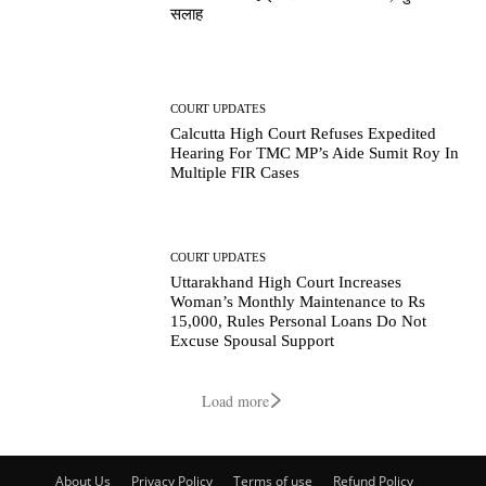
सलाह
COURT UPDATES
Calcutta High Court Refuses Expedited
Hearing For TMC MP’s Aide Sumit Roy In
Multiple FIR Cases
COURT UPDATES
Uttarakhand High Court Increases
Woman’s Monthly Maintenance to Rs
15,000, Rules Personal Loans Do Not
Excuse Spousal Support
Load more
About Us
Privacy Policy
Terms of use
Refund Policy