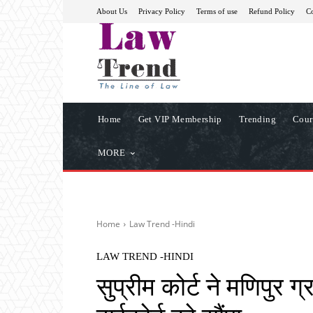
About Us
Privacy Policy
Terms of use
Refund Policy
Co
Home
Get VIP Membership
Trending
Cour
MORE
Home
Law Trend -Hindi
LAW TREND -HINDI
सुप्रीम कोर्ट ने मणिपुर 