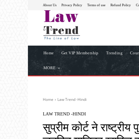
About Us
Privacy Policy
Terms of use
Refund Policy
Co
Home
Get VIP Membership
Trending
Cour
MORE
Home
Law Trend -Hindi
LAW TREND -HINDI
सुप्रीम कोर्ट ने राष्ट्री