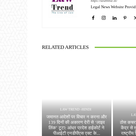
https://lawtrend.in/
Legal News Website Provid
RELATED ARTICLES
LAW TREND -HINDI
LA
जमानत आदेशों पर विचार न करना और
139 दिनों की अकारण देरी से ‘लाइव
ठोस कचरा 
लिंक’ टूटा: आंध्र प्रदेश हाईकोर्ट ने
केंद्र स
पीआईटी एनडीपीएस एक्ट के...
राष्ट्रीय