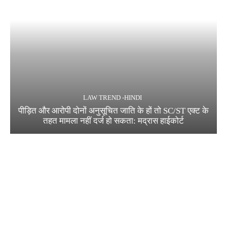
LAW TREND -HINDI
पीड़ित और आरोपी दोनों अनुसूचित जाति के हों तो SC/ST एक्ट के
तहत मामला नहीं दर्ज हो सकता: मद्रास हाईकोर्ट