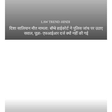
LAW TREND -HINDI
दिशा सालियान मौत मामला: बॉम्बे हाईकोर्ट ने पुलिस जांच पर उठाए
सवाल, पूछा- एफआईआर दर्ज क्यों नहीं की गई