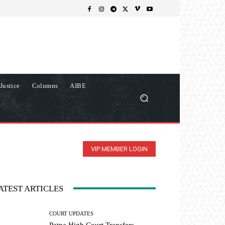
Justice
Columns
AIBE
VIP MEMBER LOGIN
ATEST ARTICLES
COURT UPDATES
Patna High Court Transfers