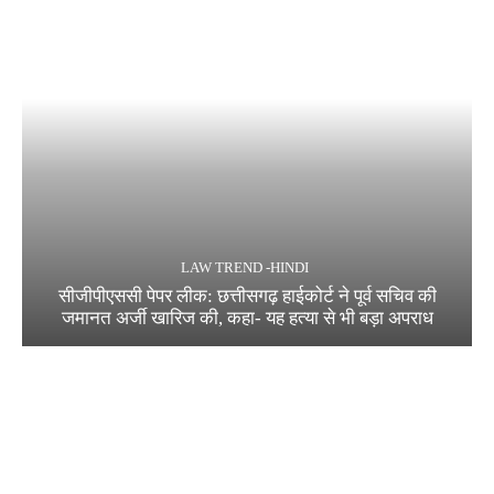
LAW TREND -HINDI
सीजीपीएससी पेपर लीक: छत्तीसगढ़ हाईकोर्ट ने पूर्व सचिव की
जमानत अर्जी खारिज की, कहा- यह हत्या से भी बड़ा अपराध