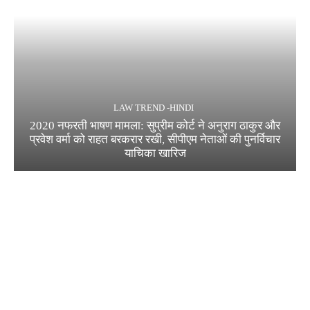
LAW TREND -HINDI
2020 नफरती भाषण मामला: सुप्रीम कोर्ट ने अनुराग ठाकुर और
प्रवेश वर्मा को राहत बरकरार रखी, सीपीएम नेताओं की पुनर्विचार
याचिका खारिज