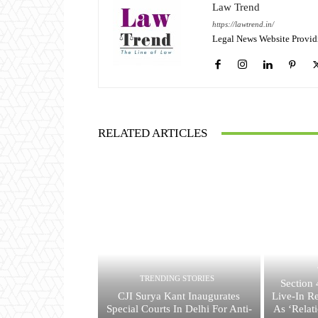
Law Trend
https://lawtrend.in/
Legal News Website Provid
RELATED ARTICLES
TRENDING STORIES
Section
CJI Surya Kant Inaugurates
Live-In Re
Special Courts In Delhi For Anti-
As ‘Relat