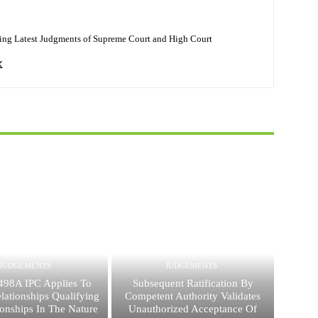
ing Latest Judgments of Supreme Court and High Court
JUDGEMENTS
JUDGEMENTS
 498A IPC Applies To
Subsequent Ratification By
lationships Qualifying
Competent Authority Validates
ionships In The Nature
Unauthorized Acceptance Of