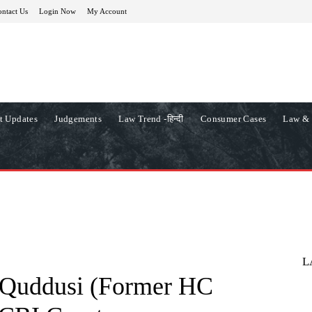
ntact Us
Login Now
My Account
t Updates
Judgements
Law Trend -हिन्दी
Consumer Cases
Law & 
L
M Quddusi (Former HC