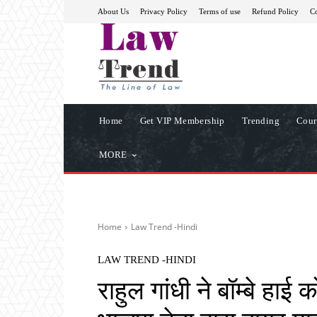
About Us
Privacy Policy
Terms of use
Refund Policy
Co
Home
Get VIP Membership
Trending
Cour
MORE
Home
Law Trend -Hindi
LAW TREND -HINDI
राहुल गांधी ने बॉम्बे हा