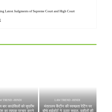
ing Latest Judgments of Supreme Court and High Court
W TREND -HINDI
LAW TREND -HINDI
य बार काउंसिलों को सुप्रीम
मंत्रालय कैंटीन की स्वच्छता रेटिंग पर
देश का व्यापक प्रचार करने
बॉम्बे हाईकोर्ट ने उठाए सवाल, वकीलों की