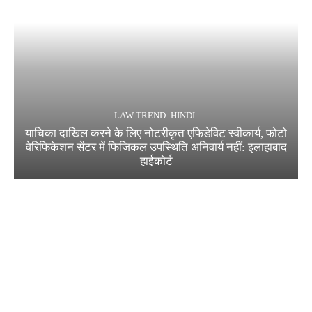
LAW TREND -HINDI
याचिका दाखिल करने के लिए नोटरीकृत एफिडेविट स्वीकार्य, फोटो
वेरिफिकेशन सेंटर में फिजिकल उपस्थिति अनिवार्य नहीं: इलाहाबाद
हाईकोर्ट