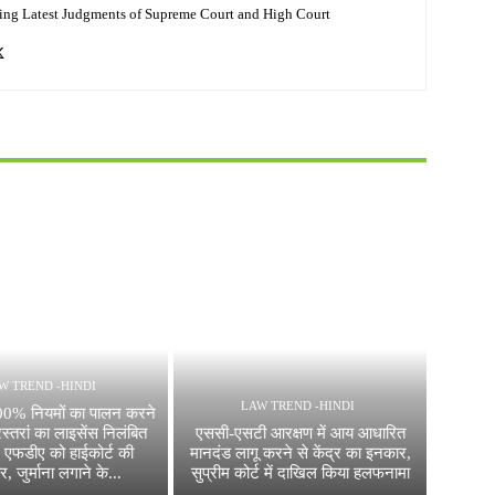
ing Latest Judgments of Supreme Court and High Court
W TREND -HINDI
LAW TREND -HINDI
100% नियमों का पालन करने
ेस्तरां का लाइसेंस निलंबित
एससी-एसटी आरक्षण में आय आधारित
 एफडीए को हाईकोर्ट की
मानदंड लागू करने से केंद्र का इनकार,
 जुर्माना लगाने के...
सुप्रीम कोर्ट में दाखिल किया हलफनामा