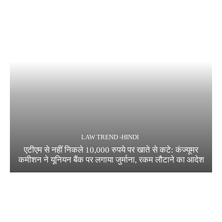
LAW TREND -HINDI
एटीएम से नहीं निकले 10,000 रुपये पर खाते से कटे: कंज्यूमर
कमीशन ने यूनियन बैंक पर लगाया जुर्माना, रकम लौटाने का आदेश