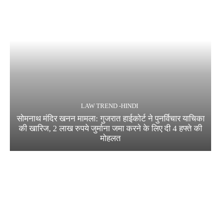
LAW TREND -HINDI
सोमनाथ मंदिर खनन मामला: गुजरात हाईकोर्ट ने पुनर्विचार याचिका
की खारिज, 2 लाख रुपये जुर्माना जमा करने के लिए दी 4 हफ्ते की
मोहलत