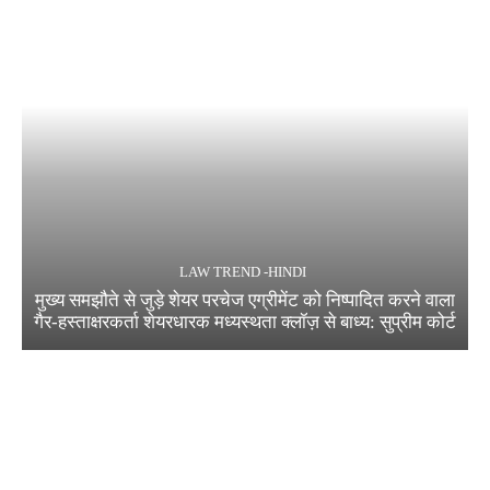
LAW TREND -HINDI
मुख्य समझौते से जुड़े शेयर परचेज एग्रीमेंट को निष्पादित करने वाला
गैर-हस्ताक्षरकर्ता शेयरधारक मध्यस्थता क्लॉज़ से बाध्य: सुप्रीम कोर्ट