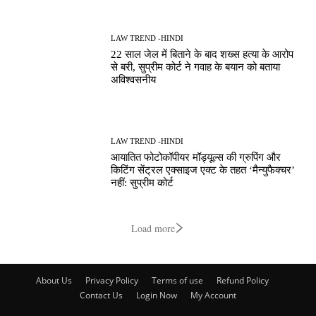
LAW TREND -HINDI
22 साल जेल में बिताने के बाद शख्स हत्या के आरोप
से बरी, सुप्रीम कोर्ट ने गवाह के बयान को बताया
अविश्वसनीय
LAW TREND -HINDI
आयातित फोटोकॉपीयर मॉड्यूल्स की ग्रुपिंग और
किटिंग सेंट्रल एक्साइज एक्ट के तहत ‘मैन्युफैक्चर’
नहीं: सुप्रीम कोर्ट
Load more
About Us
Privacy Policy
Terms of use
Refund Policy
Contact Us
Login Now
My Account