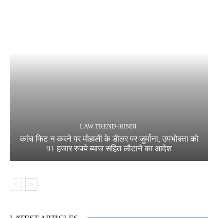
LAW TREND -HINDI
कांच फिट न करने पर मोहाली के डीलर पर जुर्माना, उपभोक्ता को
91 हजार रुपये ब्याज सहित लौटाने का आदेश