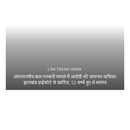
LAW TREND -HINDI
अंतरराज्यीय बाल तस्करी मामले में आरोपी की ज़मानत याचिका
झारखंड हाईकोर्ट से खारिज, 52 बच्चे हुए थे बरामद