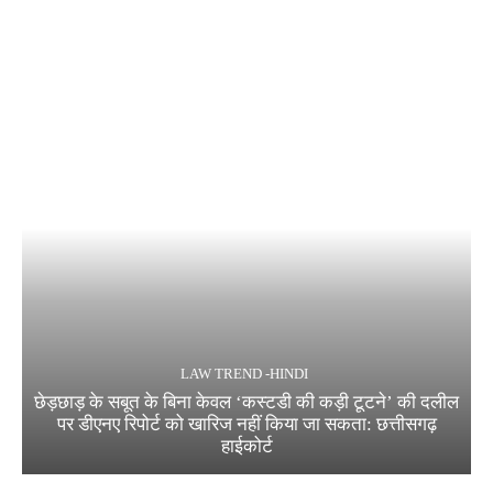
LAW TREND -HINDI
छेड़छाड़ के सबूत के बिना केवल ‘कस्टडी की कड़ी टूटने’ की दलील
पर डीएनए रिपोर्ट को खारिज नहीं किया जा सकता: छत्तीसगढ़
हाईकोर्ट