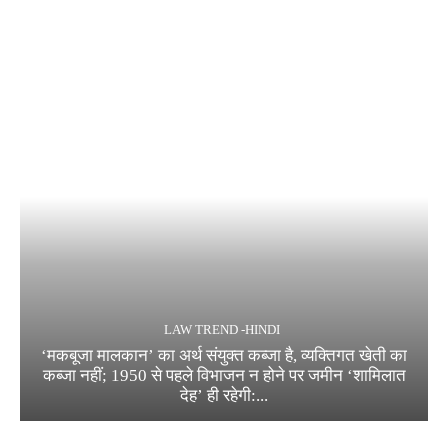
LAW TREND -HINDI
‘मकबूजा मालकान’ का अर्थ संयुक्त कब्जा है, व्यक्तिगत खेती का
कब्जा नहीं; 1950 से पहले विभाजन न होने पर जमीन ‘शामिलात
देह’ ही रहेगी:...