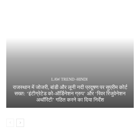
LAW TREND -HINDI
राजस्थान में जोजरी, बांडी और लूनी नदी प्रदूषण पर सुप्रीम कोर्ट
सख्त: ‘इंटीग्रेटेड को-ऑर्डिनेशन ग्रुप’ और ‘रिवर रिजुवेनेशन
अथॉरिटी’ गठित करने का दिया निर्देश