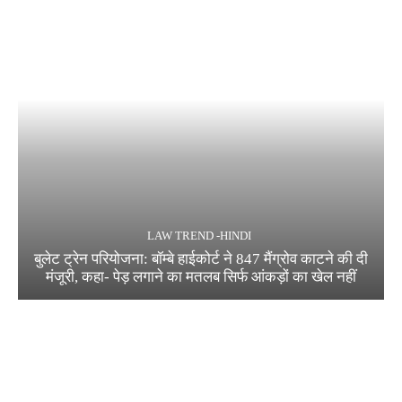
LAW TREND -HINDI
बुलेट ट्रेन परियोजना: बॉम्बे हाईकोर्ट ने 847 मैंग्रोव काटने की दी
मंजूरी, कहा- पेड़ लगाने का मतलब सिर्फ आंकड़ों का खेल नहीं