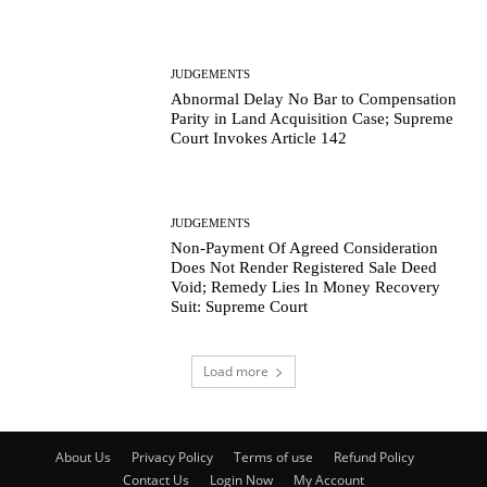
JUDGEMENTS
Abnormal Delay No Bar to Compensation
Parity in Land Acquisition Case; Supreme
Court Invokes Article 142
JUDGEMENTS
Non-Payment Of Agreed Consideration
Does Not Render Registered Sale Deed
Void; Remedy Lies In Money Recovery
Suit: Supreme Court
Load more
About Us
Privacy Policy
Terms of use
Refund Policy
Contact Us
Login Now
My Account