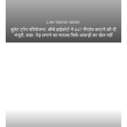
LAW TREND -HINDI
बुलेट ट्रेन परियोजना: बॉम्बे हाईकोर्ट ने 847 मैंग्रोव काटने की दी
मंजूरी, कहा- पेड़ लगाने का मतलब सिर्फ आंकड़ों का खेल नहीं