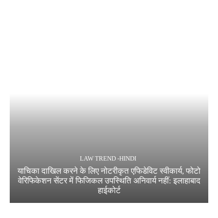
LAW TREND -HINDI
याचिका दाखिल करने के लिए नोटरीकृत एफिडेविट स्वीकार्य, फोटो
वेरिफिकेशन सेंटर में फिजिकल उपस्थिति अनिवार्य नहीं: इलाहाबाद
हाईकोर्ट