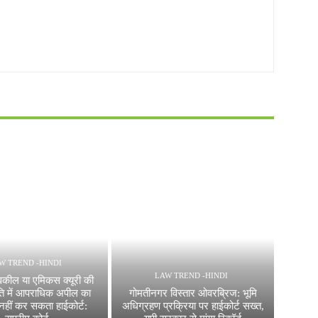
W TREND -HINDI
LAW TREND -HINDI
वकील या एमिकस क्यूरी की
ति में आपराधिक अपील का
गोमतीनगर विस्तार ओवरब्रिज: भूमि
नहीं कर सकता हाईकोर्ट:
अधिग्रहण प्रक्रिया पर हाईकोर्ट सख्त,