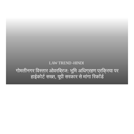
LAW TREND -HINDI
गोमतीनगर विस्तार ओवरब्रिज: भूमि अधिग्रहण प्रक्रिया पर
हाईकोर्ट सख्त, यूपी सरकार से मांगा रिकॉर्ड