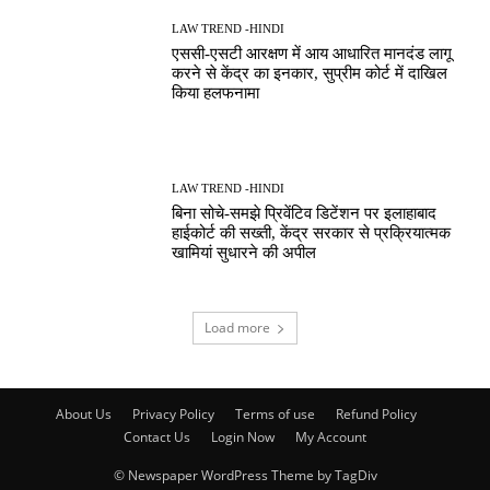
LAW TREND -HINDI
एससी-एसटी आरक्षण में आय आधारित मानदंड लागू
करने से केंद्र का इनकार, सुप्रीम कोर्ट में दाखिल
किया हलफनामा
LAW TREND -HINDI
बिना सोचे-समझे प्रिवेंटिव डिटेंशन पर इलाहाबाद
हाईकोर्ट की सख्ती, केंद्र सरकार से प्रक्रियात्मक
खामियां सुधारने की अपील
Load more
About Us
Privacy Policy
Terms of use
Refund Policy
Contact Us
Login Now
My Account
© Newspaper WordPress Theme by TagDiv