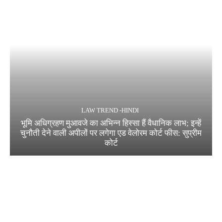
LAW TREND -HINDI
भूमि अधिग्रहण मुआवजे का अभिन्न हिस्सा हैं वैधानिक लाभ; इन्हें
चुनौती देने वाली अपीलों पर लगेगा एड वेलोरम कोर्ट फीस: सुप्रीम
कोर्ट