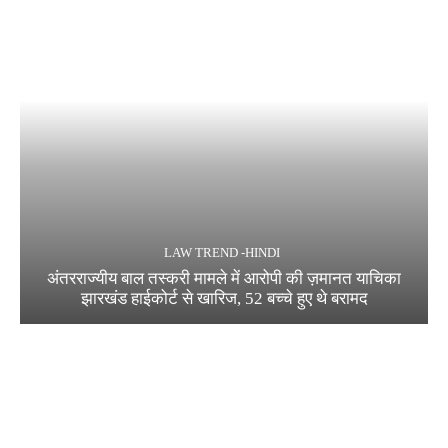
LAW TREND -HINDI
अंतरराज्यीय बाल तस्करी मामले में आरोपी की ज़मानत याचिका
झारखंड हाईकोर्ट से खारिज, 52 बच्चे हुए थे बरामद