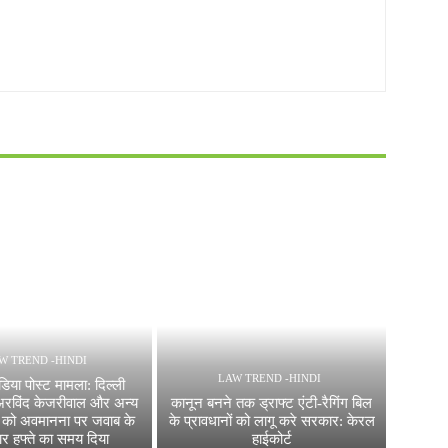
W TREND -HINDI
LAW TREND -HINDI
िया पोस्ट मामला: दिल्ली
े अरविंद केजरीवाल और अन्य
कानून बनने तक ड्राफ्ट एंटी-रैगिंग बिल
 को अवमानना पर जवाब के
के प्रावधानों को लागू करे सरकार: केरल
ार हफ्ते का समय दिया
हाईकोर्ट