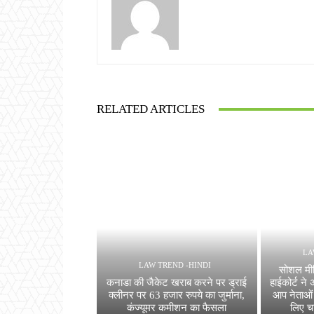
RELATED ARTICLES
LA
LAW TREND -HINDI
सोशल मीड
कनाडा की जैकेट खराब करने पर ड्राई
हाईकोर्ट न
क्लीनर पर 63 हजार रुपये का जुर्माना,
आप नेताओं
कंज्यूमर कमीशन का फैसला
लिए च