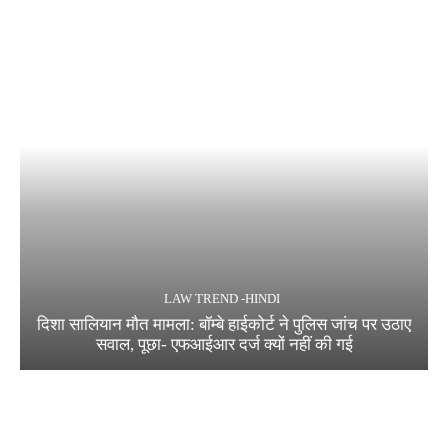
LAW TREND -HINDI
दिशा सालियान मौत मामला: बॉम्बे हाईकोर्ट ने पुलिस जांच पर उठाए
सवाल, पूछा- एफआईआर दर्ज क्यों नहीं की गई