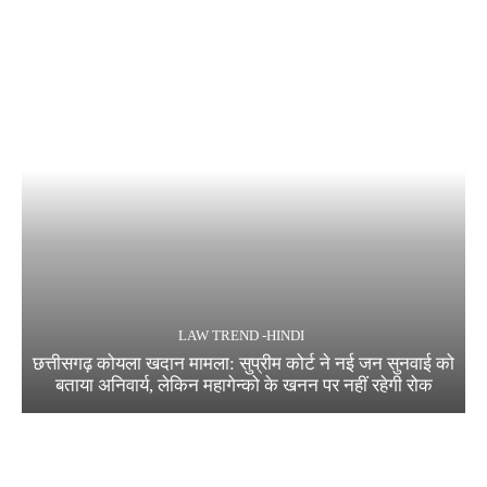
LAW TREND -HINDI
छत्तीसगढ़ कोयला खदान मामला: सुप्रीम कोर्ट ने नई जन सुनवाई को
बताया अनिवार्य, लेकिन महागेन्को के खनन पर नहीं रहेगी रोक