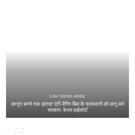
LAW TREND -HINDI
कानून बनने तक ड्राफ्ट एंटी-रैगिंग बिल के प्रावधानों को लागू करे
सरकार: केरल हाईकोर्ट