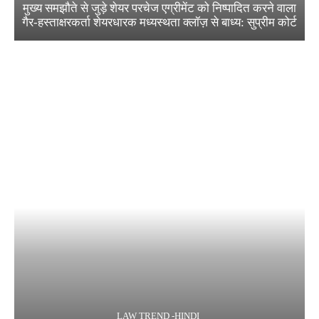
मुख्य समझौते से जुड़े शेयर परचेज एग्रीमेंट को निष्पादित करने वाला
गैर-हस्ताक्षरकर्ता शेयरधारक मध्यस्थता क्लॉज़ से बाध्य: सुप्रीम कोर्ट
LAW TREND -HINDI