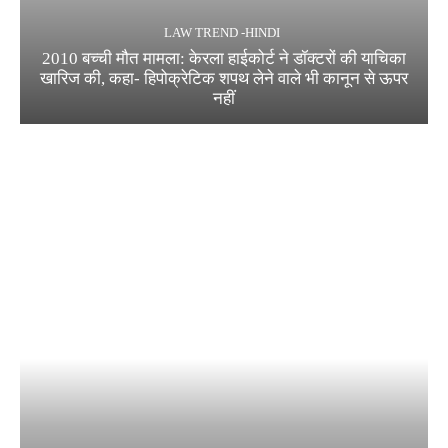
LAW TREND -HINDI
2010 बच्ची मौत मामला: केरला हाईकोर्ट ने डॉक्टरों की याचिका
खारिज की, कहा- हिपोक्रेटिक शपथ लेने वाले भी कानून से ऊपर
नहीं