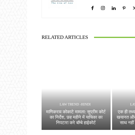
RELATED ARTICLES
LAW TREND -HINDI
LA
माणिकराव कोकाटे मामला: सुप्रीम कोर्ट
एक ही तथ्य
का निर्देश, छह महीने में याचिका का
खयानत और
निपटारा करे बॉम्बे हाईकोर्ट
साथ नहीं