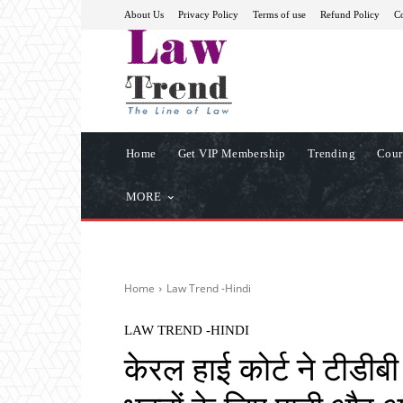
About Us
Privacy Policy
Terms of use
Refund Policy
Co
Home
Get VIP Membership
Trending
Cour
MORE
Home
Law Trend -Hindi
LAW TREND -HINDI
केरल हाई कोर्ट ने टीडी