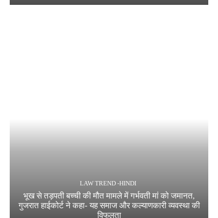
LAW TREND -HINDI
भूख से तड़पती बच्ची की मौत मामले में गर्भवती मां को जमानत,
गुजरात हाईकोर्ट ने कहा- यह समाज और कल्याणकारी व्यवस्था की
विफलता