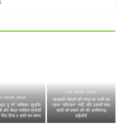
LAW TREND -HINDI
W TREND -HINDI
सरकारी नौकरी की जगह पर पत्नी का
ाइट टू नो’ याचिका: सुप्रीम
रहना ‘परित्याग’ नहीं, यदि उसकी मंशा
्यों और केंद्र शासित प्रदेशों
शादी को बचाने की थी: छत्तीसगढ़
 लिए दिया 6 हफ्ते का समय
हाईकोर्ट