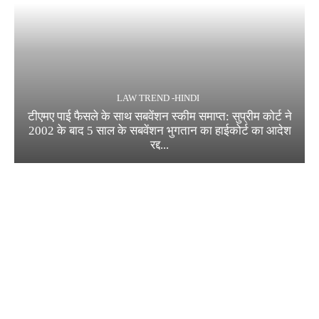
LAW TREND -HINDI
टीएमए पाई फैसले के साथ सबवेंशन स्कीम समाप्त: सुप्रीम कोर्ट ने
2002 के बाद 5 साल के सबवेंशन भुगतान का हाईकोर्ट का आदेश
रद्द...