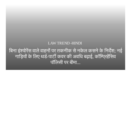
LAW TREND -HINDI
बिना इंश्योरेंस वाले वाहनों पर तकनीक से नकेल कसने के निर्देश; नई
गाड़ियों के लिए थर्ड-पार्टी कवर की अवधि बढ़ाई, कॉम्प्रिहेंसिव
पॉलिसी पर बीमा...