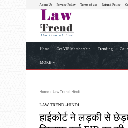
About Us
Privacy Policy
Terms of use
Refund Policy
Co
Home
Get VIP Membership
Trending
Cour
MORE
Home
Law Trend -Hindi
LAW TREND -HINDI
हाईकोर्ट ने लड़की से छेड