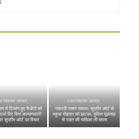
W TREND -HINDI
LAW TREND -HINDI
षण में दिव्यांग हुए कैडेटों को
नफरती भाषण मामला: सुप्रीम कोर्ट से
 दर्जा दिए बिना कल्याणकारी
महुआ मोइत्रा को झटका, पुलिस पूछताछ
पर सुप्रीम कोर्ट का विचार
से राहत की याचिका ली वापस