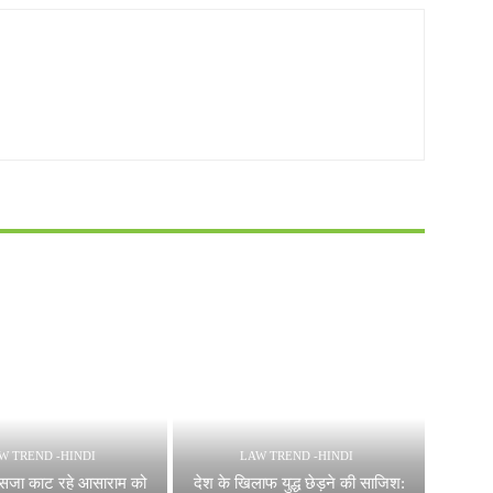
W TREND -HINDI
LAW TREND -HINDI
ें सजा काट रहे आसाराम को
देश के खिलाफ युद्ध छेड़ने की साजिश: