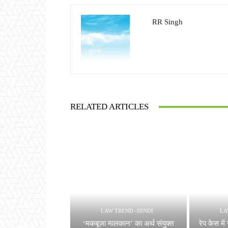
RR Singh
RELATED ARTICLES
LAW TREND -HINDI
LA
‘मकबूजा मालकान’ का अर्थ संयुक्त
रेप केस म