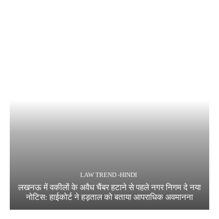
LAW TREND -HINDI
लखनऊ में वकीलों के अवैध चैंबर हटाने से पहले नगर निगम दे नया
नोटिस: हाईकोर्ट ने हड़ताल को बताया आपराधिक अवमानना