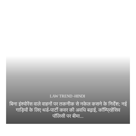
LAW TREND -HINDI
बिना इंश्योरेंस वाले वाहनों पर तकनीक से नकेल कसने के निर्देश; नई
गाड़ियों के लिए थर्ड-पार्टी कवर की अवधि बढ़ाई, कॉम्प्रिहेंसिव
पॉलिसी पर बीमा...