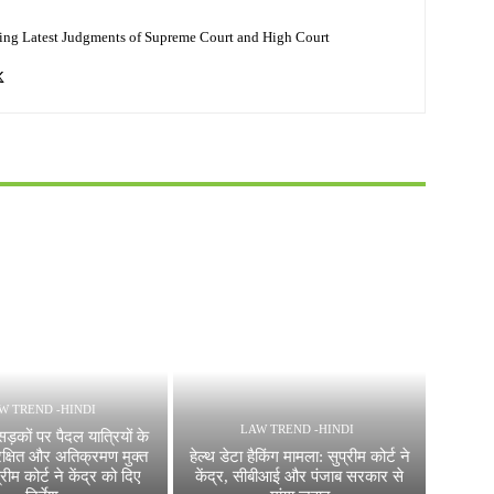
ing Latest Judgments of Supreme Court and High Court
W TREND -HINDI
LAW TREND -HINDI
ड़कों पर पैदल यात्रियों के
रक्षित और अतिक्रमण मुक्त
हेल्थ डेटा हैकिंग मामला: सुप्रीम कोर्ट ने
्रीम कोर्ट ने केंद्र को दिए
केंद्र, सीबीआई और पंजाब सरकार से