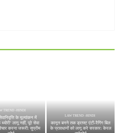
W TREND -HINDI
LAW TREND -HINDI
ेवानिवृत्ति के मूल्यांकन में
्योरी’ लागू नहीं, पूरे सेवा
कानून बनने तक ड्राफ्ट एंटी-रैगिंग बिल
विचार करना जरूरी: सुप्रीम
के प्रावधानों को लागू करे सरकार: केरल