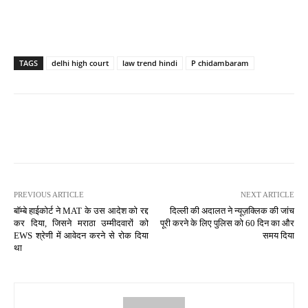
TAGS
delhi high court
law trend hindi
P chidambaram
PREVIOUS ARTICLE
NEXT ARTICLE
बॉम्बे हाईकोर्ट ने MAT के उस आदेश को रद्द
दिल्ली की अदालत ने न्यूज़क्लिक की जांच
कर दिया, जिसने मराठा उम्मीदवारों को
पूरी करने के लिए पुलिस को 60 दिन का और
EWS श्रेणी में आवेदन करने से रोक दिया
समय दिया
था