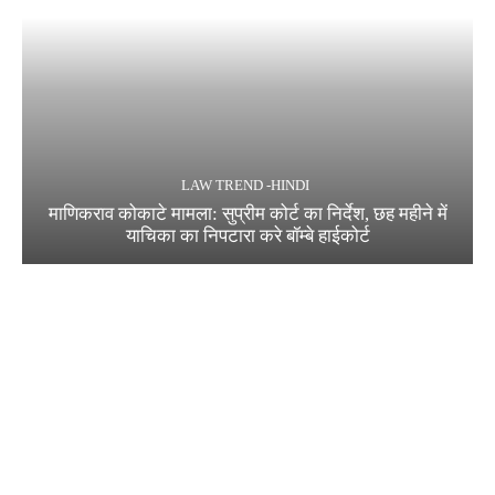
LAW TREND -HINDI
माणिकराव कोकाटे मामला: सुप्रीम कोर्ट का निर्देश, छह महीने में
याचिका का निपटारा करे बॉम्बे हाईकोर्ट