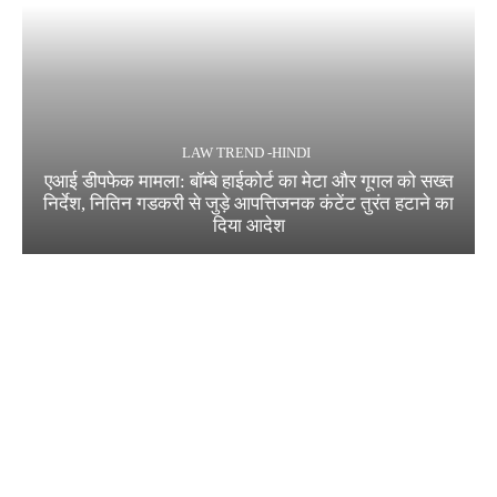
LAW TREND -HINDI
एआई डीपफेक मामला: बॉम्बे हाईकोर्ट का मेटा और गूगल को सख्त
निर्देश, नितिन गडकरी से जुड़े आपत्तिजनक कंटेंट तुरंत हटाने का
दिया आदेश