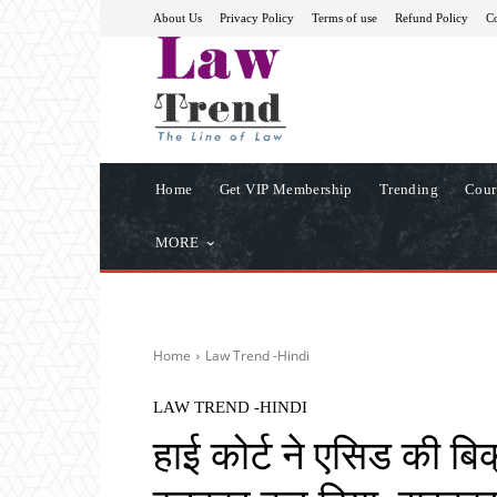
About Us
Privacy Policy
Terms of use
Refund Policy
Co
Home
Get VIP Membership
Trending
Cour
MORE
Home
Law Trend -Hindi
LAW TREND -HINDI
हाई कोर्ट ने एसिड की बिक्