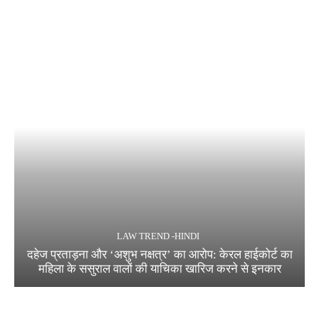
LAW TREND -HINDI
दहेज प्रताड़ना और ‘अशुभ नक्षत्र’ का आरोप: केरल हाईकोर्ट का
महिला के ससुराल वालों की याचिका खारिज करने से इनकार