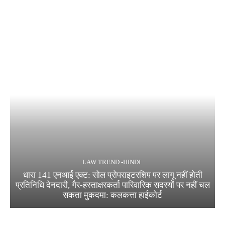
LAW TREND -HINDI
धारा 141 एनआई एक्ट: सोल प्रोपराइटरशिप पर लागू नहीं होती
प्रतिनिधि देनदारी, गैर-हस्ताक्षरकर्ता पारिवारिक सदस्यों पर नहीं चल
सकता मुकदमा: कलकत्ता हाईकोर्ट