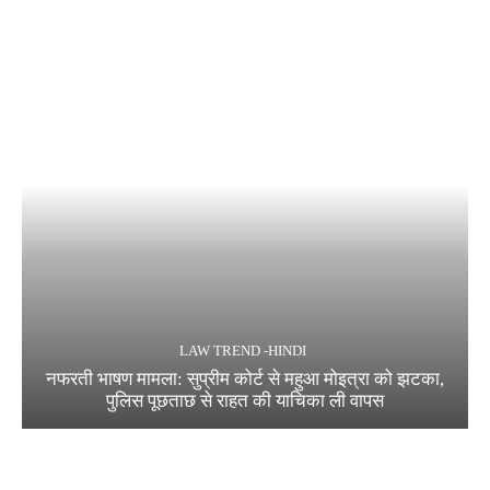
LAW TREND -HINDI
नफरती भाषण मामला: सुप्रीम कोर्ट से महुआ मोइत्रा को झटका,
पुलिस पूछताछ से राहत की याचिका ली वापस