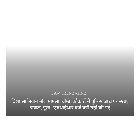
LAW TREND -HINDI
दिशा सालियान मौत मामला: बॉम्बे हाईकोर्ट ने पुलिस जांच पर उठाए
सवाल, पूछा- एफआईआर दर्ज क्यों नहीं की गई