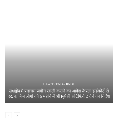
LAW TREND -HINDI
लक्षद्वीप में पंडाराम जमीन खाली कराने का आदेश केरला हाईकोर्ट से
रद्द, काबिज लोगों को 6 महीने में ऑक्यूपेंसी सर्टिफिकेट देने का निर्देश