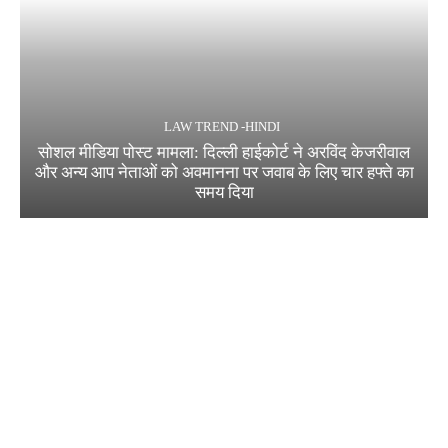
LAW TREND -HINDI
सोशल मीडिया पोस्ट मामला: दिल्ली हाईकोर्ट ने अरविंद केजरीवाल
और अन्य आप नेताओं को अवमानना पर जवाब के लिए चार हफ्ते का
समय दिया