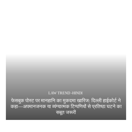
LAW TREND -HINDI
फेसबुक पोस्ट पर मानहानि का मुकदमा खारिज: दिल्ली हाईकोर्ट ने
कहा—अपमानजनक या व्यंग्यात्मक टिप्पणियों से प्रतिष्ठा घटने का
सबूत जरूरी